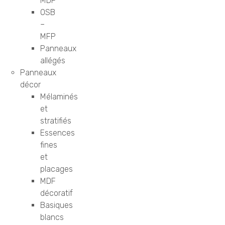
MDF
OSB
–
MFP
Panneaux
allégés
Panneaux
décor
Mélaminés
et
stratifiés
Essences
fines
et
placages
MDF
décoratif
Basiques
blancs