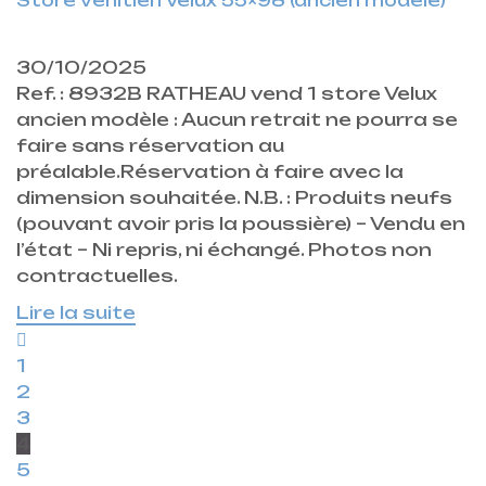
Store vénitien Velux 55×98 (ancien modèle)
30/10/2025
Ref. : 8932B RATHEAU vend 1 store Velux
ancien modèle : Aucun retrait ne pourra se
faire sans réservation au
préalable.Réservation à faire avec la
dimension souhaitée. N.B. : Produits neufs
(pouvant avoir pris la poussière) – Vendu en
l’état – Ni repris, ni échangé. Photos non
contractuelles.
Lire la suite
1
2
3
4
5