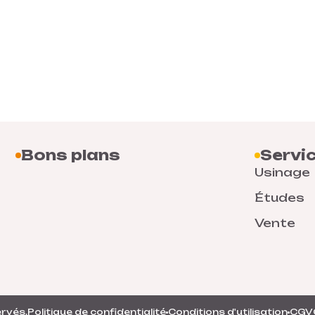
Bons plans
Servi
Usinage
Études
Vente
ervés.
Politique de confidentialité
Conditions d'utilisation
CGV