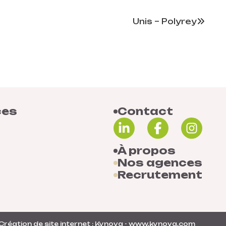
Unis – Polyrey
ces
Contact
À propos
Nos agences
Recrutement
Création de site internet : Kynova - www.kynova.com