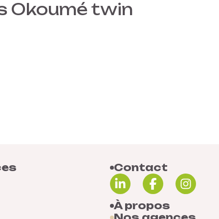
s Okoumé twin
ces
Contact
À propos
Nos agences