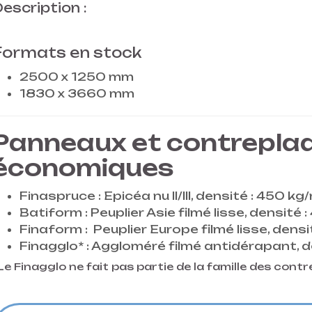
escription :
Formats en stock
2500 x 1250 mm
1830 x 3660 mm
Panneaux et contrepla
économiques
Finaspruce : Epicéa nu II/III, densité : 450 k
Batiform : Peuplier Asie filmé lisse, densité
Finaform : Peuplier Europe filmé lisse, dens
Finagglo* : Aggloméré filmé antidérapant, 
Le Finagglo ne fait pas partie de la famille des cont