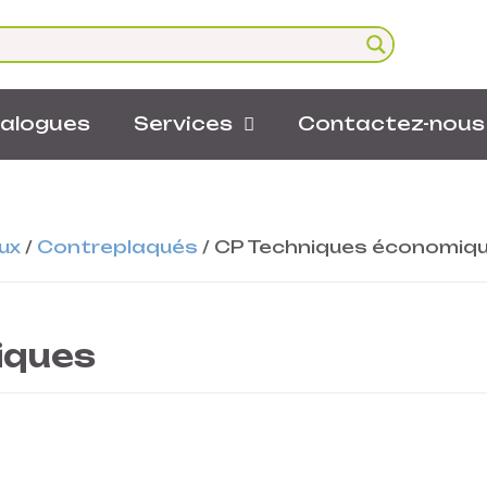
alogues
Services
Contactez-nous
ux
/
Contreplaqués
/
CP Techniques économiq
iques