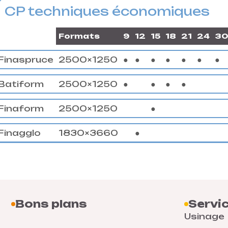
CP techniques économiques
Formats
9
12
15
18
21
24
30
Finaspruce
2500×1250
●
●
●
●
●
●
●
Batiform
2500×1250
●
●
●
●
Finaform
2500×1250
●
Finagglo
1830×3660
●
Bons plans
Servi
Usinage