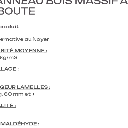
ANNEAU BOIS MASSIF A
BOUTE
 produit
ternative au Noyer
SITÉ MOYENNE :
kg/m3
LAGE :
GEUR LAMELLES :
g. 60 mm et +
LITÉ :
MALDÉHYDE :