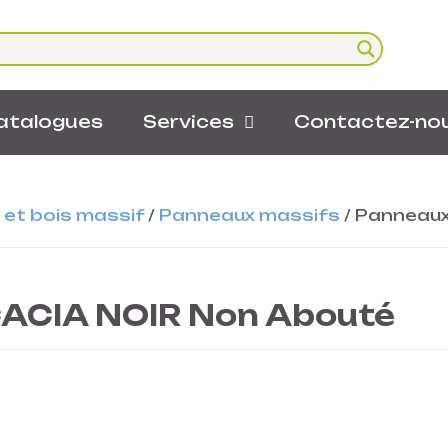
atalogues
Services
Contactez-no
et bois massif
/
Panneaux massifs
/
Panneaux
CACIA NOIR Non Abouté