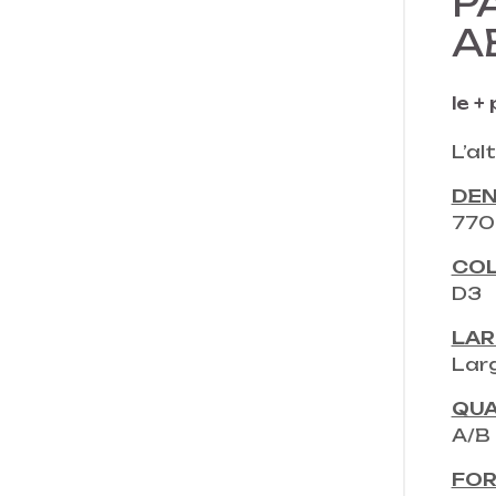
P
A
le +
L’al
DEN
770
COL
D3
LAR
Lar
QUA
A/B
FOR