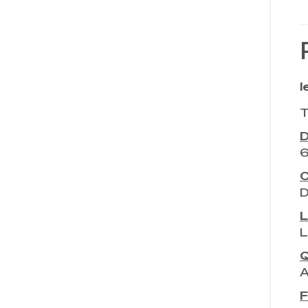
l
C
L
L
Q
A
F