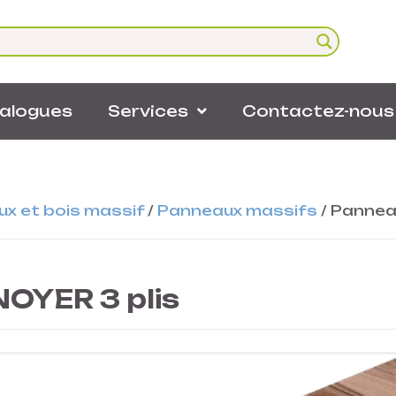
alogues
Services
Contactez-nous
x et bois massif
/
Panneaux massifs
/
Panneau
OYER 3 plis