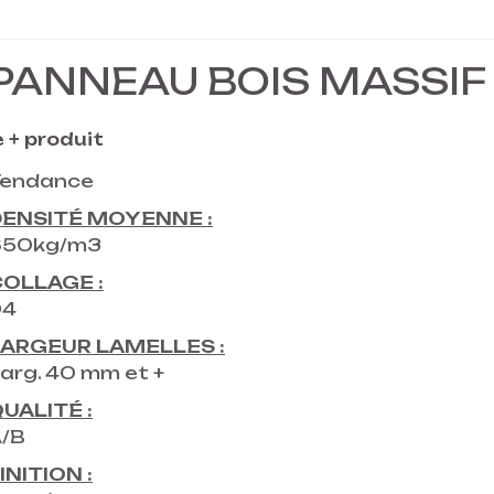
PANNEAU BOIS MASSIF 
e + produit
Tendance
DENSITÉ MOYENNE :
650kg/m3
OLLAGE :
D4
ARGEUR LAMELLES :
arg. 40 mm et +
UALITÉ :
/B
INITION :