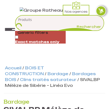
Nos agences
Rechercher
Generic filters
Exact matches only
Accueil
/
BOIS ET
CONSTRUCTION
/
Bardage
/
Bardages
BOIS
/
Clins traités saturateur
/
SIVALBP
Mélèze de Sibérie – Linéa Evo
Bardage