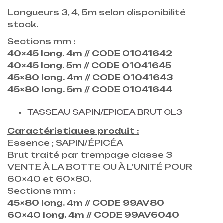
Longueurs 3, 4, 5m selon disponibilité
stock.
Sections mm :
40×45 long. 4m // CODE 01041642
40×45 long. 5m // CODE 01041645
45×80 long. 4m // CODE 01041643
45×80 long. 5m // CODE 01041644
TASSEAU SAPIN/EPICEA BRUT CL3
Caractéristiques produit :
Essence ; SAPIN/ÉPICÉA
Brut traité par trempage classe 3
VENTE À LA BOTTE OU À L’UNITÉ POUR
60×40 et 60×80.
Sections mm :
45×80 long. 4m // CODE 99AV80
60×40 long. 4m // CODE 99AV6040