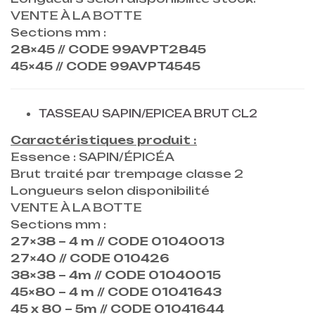
VENTE À LA BOTTE
Sections mm :
28×45 // CODE 99AVPT2845
45×45 // CODE 99AVPT4545
TASSEAU SAPIN/EPICEA BRUT CL2
Caractéristiques produit :
Essence : SAPIN/ÉPICÉA
Brut traité par trempage classe 2
Longueurs selon disponibilité
VENTE À LA BOTTE
Sections mm :
27×38 – 4 m // CODE 01040013
27×40 // CODE 010426
38×38 – 4m // CODE 01040015
45×80 – 4 m // CODE 01041643
45 x 80 – 5m // CODE 01041644