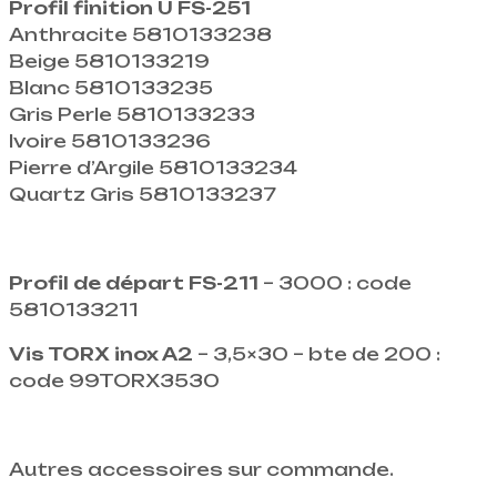
Profil finition U FS-251
Anthracite 5810133238
Beige 5810133219
Blanc 5810133235
Gris Perle 5810133233
Ivoire 5810133236
Pierre d’Argile 5810133234
Quartz Gris 5810133237
Profil de départ FS-211
– 3000 : code
5810133211
Vis TORX inox A2
– 3,5×30 – bte de 200 :
code 99TORX3530
Autres accessoires sur commande.