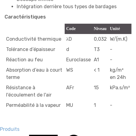
Intégration derrière tous types de bardages
Caractéristiques
Code
Niveau
Unité
Conductivité thermique
λD
0,032
W/(m.K)
Tolérance d’épaisseur
d
T3
-
Réaction au feu
Euroclasse
A1
-
Absorption d’eau à court
WS
< 1
kg/m²
terme
en 24h
Résistance à
AFr
15
kPa.s/m²
l'écoulement de l'air
Perméabilité à la vapeur
MU
1
-
Produits